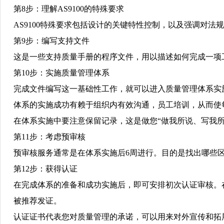
第
8
步：理解
AS9100
的特殊要求
AS9100
特殊要求包括设计的关键特性控制，以及强调对法规
第
9
步：编写支持文件
这是一些支持质量手册的程序文件，用以描述如何完成一项
第
10
步：实施质量管理体系
完成文件编写这一基础性工作，就可以进入质量管理体系实
体系的实施成功有赖于组织内有效沟通，员工培训，从而使
在体系实施中要注意保留记录，这是做您
“
做我所说、写我
第
11
步：考虑预审核
预审核服务通常是在体系实施后
6
周进行。目的是找出哪些
第
12
步：获得认证
在完成体系的准备和成功实施后，即可安排初次认证审核。
被推荐发证。
认证证书代表您对质量管理的承诺，可以用来对外宣传和拓