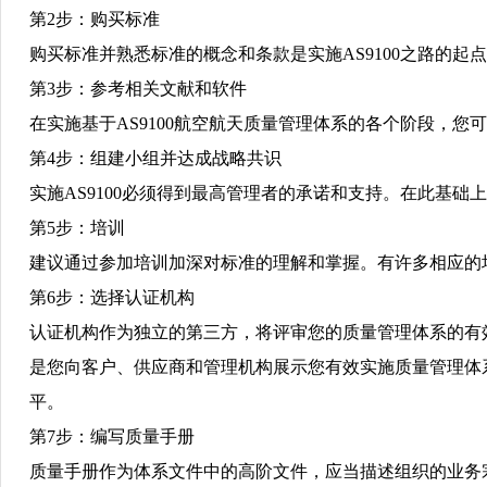
第
2
步：购买标准
购买标准并熟悉标准的概念和条款是实施
AS9100
之路的起点
第
3
步：参考相关文献和软件
在实施基于
AS9100
航空航天质量管理体系的各个阶段，您可
第
4
步：组建小组并达成战略共识
实施
AS9100
必须得到最高管理者的承诺和支持。在此基础上
第
5
步：培训
建议通过参加培训加深对标准的理解和掌握。有许多相应的
第
6
步：选择认证机构
认证机构作为独立的第三方，将评审您的质量管理体系的有
是您向客户、供应商和管理机构展示您有效实施质量管理体
平。
第
7
步：编写质量手册
质量手册作为体系文件中的高阶文件，应当描述组织的业务