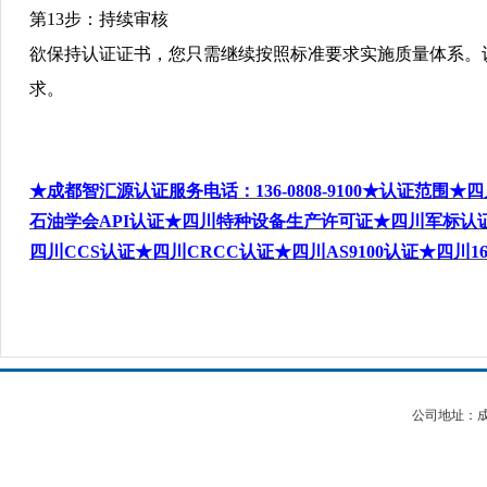
第
13
步：持续审核
欲保持认证证书，您只需继续按照标准要求实施质量体系。
求。
★
成都智汇源认证服务电话
：136-0808-9100
★认证范围★四
石油学会API
认证★
四川特种设备生产许可证
★四川军标认证★
四川CCS
认证★四川CRCC
认证★四川AS9100
认证★四川16
公司地址：成都